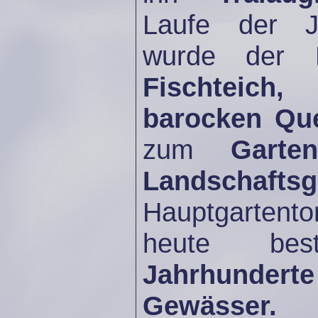
Laufe der J
wurde der 
Fischteich,
barocken Qu
zum
Garte
Landschafts
Hauptgartento
heute be
Jahrhunde
Gewässer.