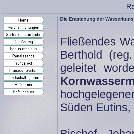
Re
Die Entstehung der Wasserkuns
Fließendes Wa
Berthold (reg
geleitet word
Kornwasserm
hochgelegen
Süden Eutins,
Bischof Joha