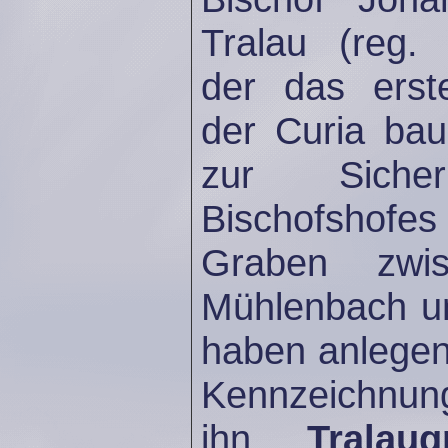
Tralau (reg. 
der das erst
der Curia baue
zur Siche
Bischofshofes
Graben zwi
Mühlenbach 
haben anlegen
Kennzeichnun
ihn
Tralaug