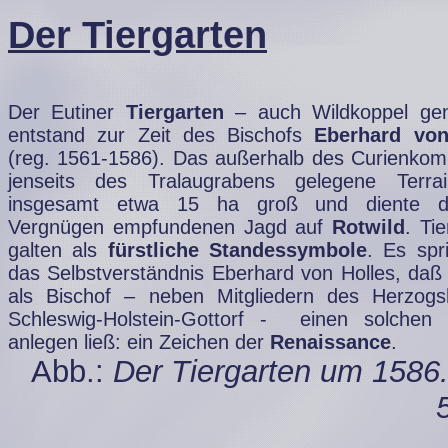
Der Tiergarten
Der Eutiner
Tiergarten
– auch Wildkoppel gen
entstand zur Zeit des Bischofs
Eberhard von
(reg. 1561-1586). Das außerhalb des Curienkom
jenseits des Tralaugrabens gelegene Terra
insgesamt etwa 15 ha groß und diente d
Vergnügen empfundenen Jagd auf
Rotwild
. Ti
galten als
fürstliche Standessymbole
. Es spri
das Selbstverständnis Eberhard von Holles, daß 
als Bischof – neben Mitgliedern des Herzog
Schleswig-Holstein-Gottorf - einen solchen
anlegen ließ: ein Zeichen der
Renaissance
.
Abb.:
Der Tiergarten um 1586.